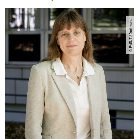
© FAIR​/​TU Dortmund